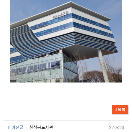
목록
이전글
한석봉도서관
22.08.23